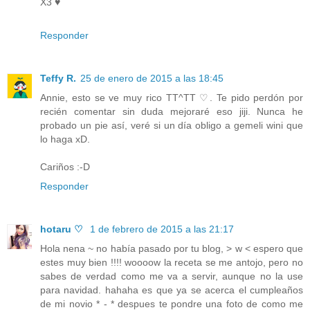
X3 ♥
Responder
Teffy R.
25 de enero de 2015 a las 18:45
Annie, esto se ve muy rico TT^TT ♡. Te pido perdón por
recién comentar sin duda mejoraré eso jiji. Nunca he
probado un pie así, veré si un día obligo a gemeli wini que
lo haga xD.
Cariños :-D
Responder
hotaru ♡
1 de febrero de 2015 a las 21:17
Hola nena ~ no había pasado por tu blog, > w < espero que
estes muy bien !!!! woooow la receta se me antojo, pero no
sabes de verdad como me va a servir, aunque no la use
para navidad. hahaha es que ya se acerca el cumpleaños
de mi novio * - * despues te pondre una foto de como me